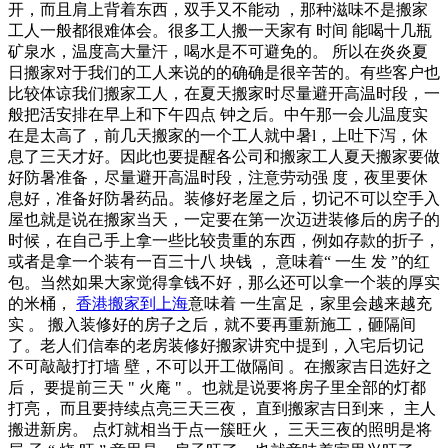
开，而且肩上背着东西，双手又不能动 ，那种滋味不是搬家
工人一般都很难体会。很多工人搬一天家有 时间 能喝十几瓶
矿泉水，温度高大量汗，喝水是不可避免的。 所以在炎炎夏
日搬家对于我们的工人来说的的确确是很辛苦的。有些客户也
比较体谅我们搬家工人，在夏天搬家时尽量避开高温时段，一
般把活安排在早上和下午四点 钟之后。中午那一会儿温度实
在是太高了，前几天搬家的一个工人就中暑l，上吐下泻，休
息了三天才好。因此也要提醒各公司和搬家工人夏天搬家要做
好防暑准备，尽量避开高温时段，注意劳动强 度，夜里要休
息好，准备好防暑药品。装修好老屋之后，切记不可以空手入
屋也就是说在搬家当天，一定要在第一次迈进装修后的房子的
时候，在自己手上拿一些比较贵重的东西，例如存款的折子，
或者是拿一个装有一百三十八 块钱 ， 意味着“ 一生 发 ”的红
包。当然如果大家觉得拿钱不好，那么还可以拿一个装的厚实
的米桶，
香港搬家到上海
意味着 一生富足，家里会越来越充
实 。 搬入装修好的房子之后，就不要再重新施工，砸隔间
了。老人们信奉的老房装修好搬家讲究中提到，入宅后切记
不可敲敲打打墙 壁，不可以开工做隔间 。在搬家吉日选好之
后， 要提前三天 " 火庵 " 。也就是说要将房子里全部的灯都
打亮， 而且要持续点亮三天三夜， 直到搬家吉日到来， 主人
搬进新房。 点灯就相当于点一簇旺火， 三天三夜的照明是将