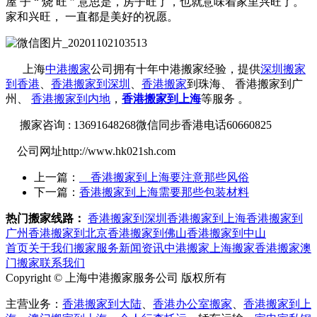
屋 子 “ 烧 旺 ” 意思是，房子旺了，也就意味着家里兴旺了。
家和兴旺， 一直都是美好的祝愿。
上海
中港搬家
公司拥有十年中港搬家经验，提供
深圳搬家
到香港
、
香港搬家到深圳
、
香港搬家
到珠海、 香港搬家到广
州、
香港搬家到内地
，
香港搬家到上海
等服务 。
搬家咨询 : 13691648268微信同步香港电话60660825
公司网址http://www.hk021sh.com
上一篇：
香港搬家到上海要注意那些风俗
下一篇：
香港搬家到上海需要那些包装材料
热门搬家线路：
香港搬家到深圳
香港搬家到上海
香港搬家到
广州
香港搬家到北京
香港搬家到佛山
香港搬家到中山
首页
关于我们
搬家服务
新闻资讯
中港搬家
上海搬家
香港搬家
澳
门搬家
联系我们
Copyright © 上海中港搬家服务公司 版权所有
主营业务：
香港搬家到大陆
、
香港办公室搬家
、
香港搬家到上